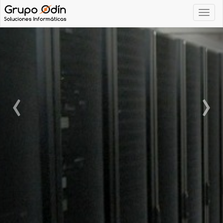
Navega
‹
›