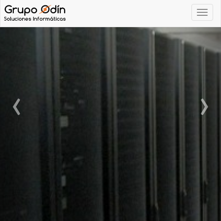
Navega
‹
›