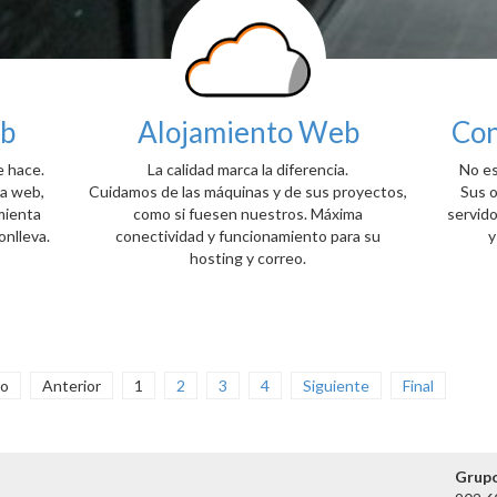
eb
Alojamiento Web
Con
e hace.
La calidad marca la diferencia.
No es
na web,
Cuidamos de las máquinas y de sus proyectos,
Sus o
mienta
como si fuesen nuestros. Máxima
servidor
onlleva.
conectividad y funcionamiento para su
y
hosting y correo.
io
Anterior
1
2
3
4
Siguiente
Final
Grup